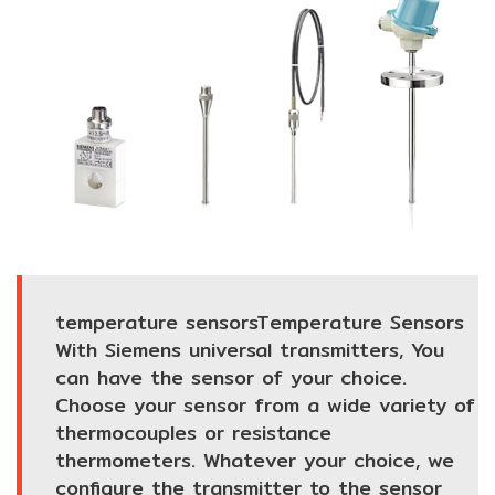
Pressure
measurement
(เครื่อง
วัด
แรง
ดัน‎)
Temperature
measurement
(เครื่อง
วัด
temperature sensorsTemperature Sensors
อุณหภูมิ‎)
With Siemens universal transmitters, You
can have the sensor of your choice.
Positioner
Choose your sensor from a wide variety of
thermocouples or resistance
thermometers. Whatever your choice, we
Weighing
configure the transmitter to the sensor
Scale