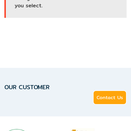
you select.
(เครื่อง
ชั่ง
น้ำ
หนัก‎)
PLC
(โปร
แก
รม
เม
เบิลลอ
จิก
OUR CUSTOMER
คอล
โทร
Contact Us
ล
เลอ
ร์)