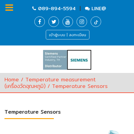
|
089-894-5594
LINE@
Homepage
เข้าสู่ระบบ | ลงทะเบียน
Flow
measurement
(เครื่อง
วัด
อัตรา
Home
/
Temperature measurement
การ
(เครื่องวัดอุณหภูมิ‎)
/ Temperature Sensors
ไหล‎)
Level
Temperature Sensors
(เครื่อง
วัด
ระดับ‎)