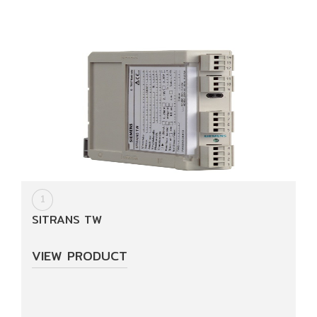
(เครื่อง
ชั่ง
น้ำ
หนัก‎)
PLC
(โปร
แก
รม
เม
เบิลลอ
1
จิก
SITRANS TW
คอล
โทร
ล
VIEW PRODUCT
เลอ
ร์)