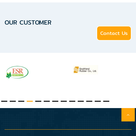
Document
OUR CUSTOMER
Contact
Us
Contact Us