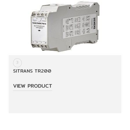
Data
Article
News
&
Activity
3
Training
SITRANS TR200
VIEW PRODUCT
About
Us
Certification