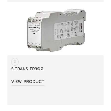
Invetor/soft
start
(อิน
เวอร์
เตอร์/
ซอฟ
สตาร์ท)
Product
For
2
Building
SITRANS TR300
Technologies
VIEW PRODUCT
Services
Projects
Reference