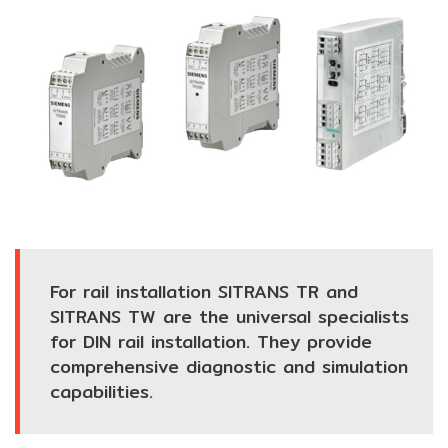
Pressure
measurement
(เครื่อง
วัด
แรง
ดัน‎)
Temperature
measurement
(เครื่อง
วัด
For rail installation SITRANS TR and
อุณหภูมิ‎)
SITRANS TW are the universal specialists
for DIN rail installation. They provide
Positioner
comprehensive diagnostic and simulation
capabilities.
Weighing
Scale